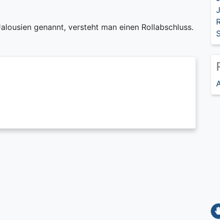
J
R
alousien genannt, versteht man einen Rollabschluss.
A