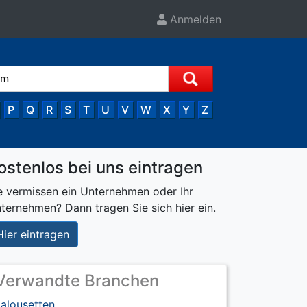
Anmelden
P
Q
R
S
T
U
V
W
X
Y
Z
ostenlos bei uns eintragen
e vermissen ein Unternehmen oder Ihr
ternehmen? Dann tragen Sie sich hier ein.
Hier eintragen
Verwandte Branchen
alousetten