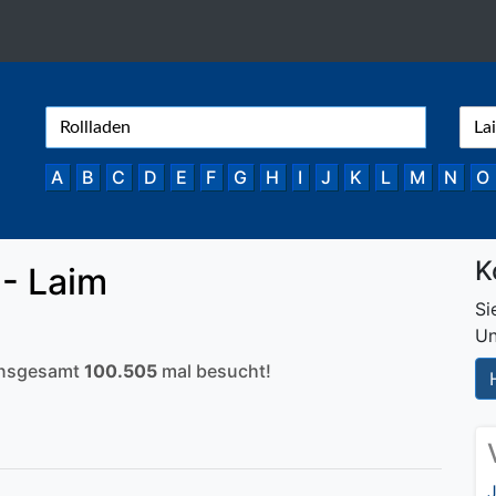
A
B
C
D
E
F
G
H
I
J
K
L
M
N
O
K
- Laim
Si
Un
 insgesamt
100.505
mal besucht!
J