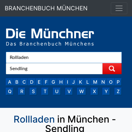
BRANCHENBUCH MÜNCHEN
A
B
C
D
E
F
G
H
I
J
K
L
M
N
O
P
Q
R
S
T
U
V
W
X
Y
Z
Rollladen
in München -
Sendling