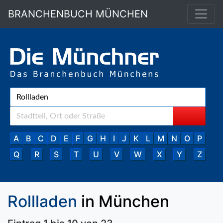
BRANCHENBUCH MÜNCHEN
A
B
C
D
E
F
G
H
I
J
K
L
M
N
O
P
Q
R
S
T
U
V
W
X
Y
Z
Rollladen
in München