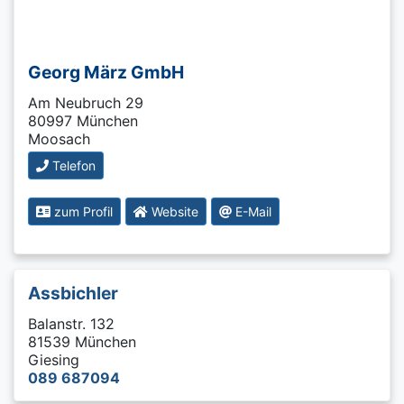
Georg März GmbH
Am Neubruch 29
80997 München
Moosach
Telefon
zum Profil
Website
E-Mail
Assbichler
Balanstr. 132
81539 München
Giesing
089 687094