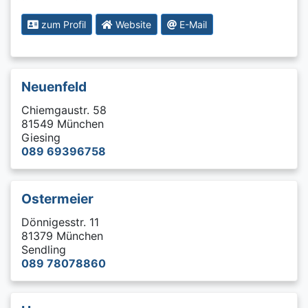
zum Profil
Website
E-Mail
Neuenfeld
Chiemgaustr. 58
81549 München
Giesing
089 69396758
Ostermeier
Dönnigesstr. 11
81379 München
Sendling
089 78078860