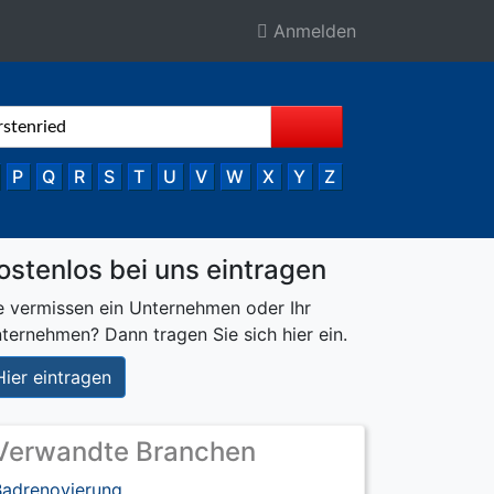
Anmelden
P
Q
R
S
T
U
V
W
X
Y
Z
ostenlos bei uns eintragen
e vermissen ein Unternehmen oder Ihr
ternehmen? Dann tragen Sie sich hier ein.
Hier eintragen
Verwandte Branchen
Badrenovierung