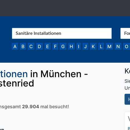
A
B
C
D
E
F
G
H
I
J
K
L
M
N
O
K
ationen
in München -
stenried
Si
Un
 insgesamt
29.904
mal besucht!
on