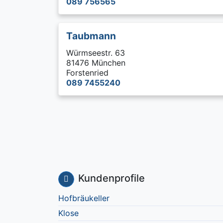
089 756565
Taubmann
Würmseestr. 63
81476 München
Forstenried
089 7455240
Kundenprofile
Hofbräukeller
Klose