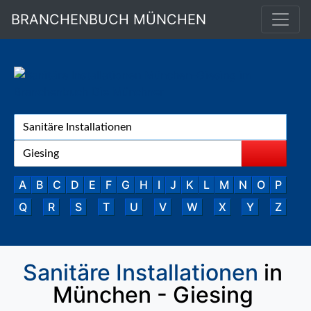
BRANCHENBUCH MÜNCHEN
A
B
C
D
E
F
G
H
I
J
K
L
M
N
O
P
Q
R
S
T
U
V
W
X
Y
Z
Sanitäre Installationen
in
München - Giesing