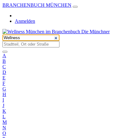
BRANCHENBUCH MÜNCHEN
Anmelden
A
B
C
D
E
F
G
H
I
J
K
L
M
N
O