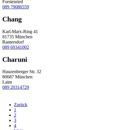
Forstenried
089 79086559
Chang
Karl-Marx-Ring 41
81735 München
Ramersdorf
089 69341002
Charuni
Hauzenberger Str. 32
80687 München
Laim
089 20314729
Zurück
1
2
3
4