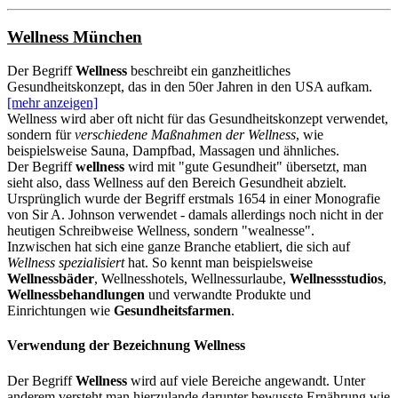
Wellness München
Der Begriff
Wellness
beschreibt ein ganzheitliches
Gesundheitskonzept, das in den 50er Jahren in den USA aufkam.
[mehr anzeigen]
Wellness wird aber oft nicht für das Gesundheitskonzept verwendet,
sondern für
verschiedene Maßnahmen der Wellness
, wie
beispielsweise Sauna, Dampfbad, Massagen und ähnliches.
Der Begriff
wellness
wird mit "gute Gesundheit" übersetzt, man
sieht also, dass Wellness auf den Bereich Gesundheit abzielt.
Ursprünglich wurde der Begriff erstmals 1654 in einer Monografie
von Sir A. Johnson verwendet - damals allerdings noch nicht in der
heutigen Schreibweise Wellness, sondern "wealnesse".
Inzwischen hat sich eine ganze Branche etabliert, die sich auf
Wellness spezialisiert
hat. So kennt man beispielsweise
Wellnessbäder
, Wellnesshotels, Wellnessurlaube,
Wellnessstudios
,
Wellnessbehandlungen
und verwandte Produkte und
Einrichtungen wie
Gesundheitsfarmen
.
Verwendung der Bezeichnung Wellness
Der Begriff
Wellness
wird auf viele Bereiche angewandt. Unter
anderem versteht man hierzulande darunter bewusste Ernährung wie