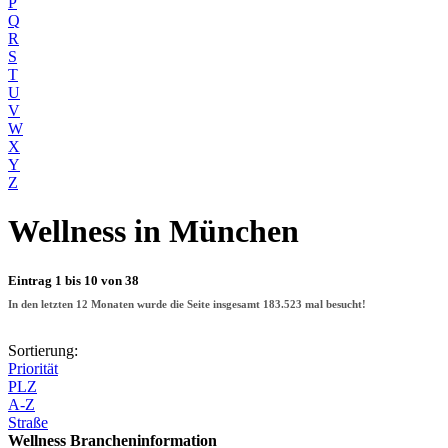
P
Q
R
S
T
U
V
W
X
Y
Z
Wellness
in München
Eintrag 1 bis 10 von 38
In den letzten 12 Monaten wurde die Seite insgesamt
183.523
mal besucht!
Sortierung:
Priorität
PLZ
A-Z
Straße
Wellness Brancheninformation