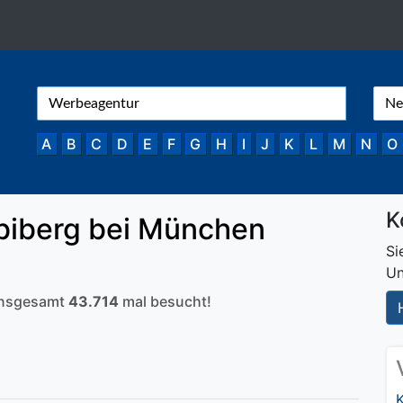
A
B
C
D
E
F
G
H
I
J
K
L
M
N
O
K
biberg bei München
Si
Un
 insgesamt
43.714
mal besucht!