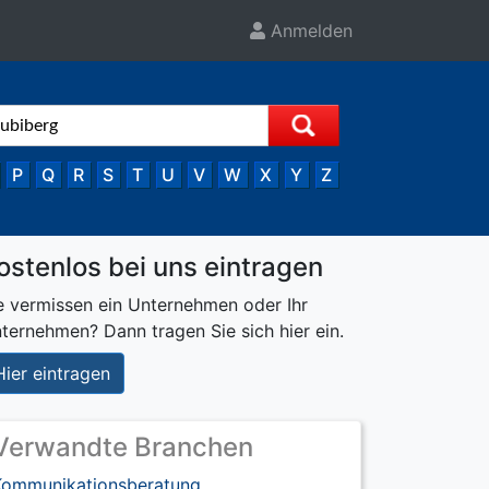
Anmelden
P
Q
R
S
T
U
V
W
X
Y
Z
ostenlos bei uns eintragen
e vermissen ein Unternehmen oder Ihr
ternehmen? Dann tragen Sie sich hier ein.
Hier eintragen
Verwandte Branchen
Kommunikationsberatung