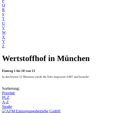
P
Q
R
S
T
U
V
W
X
Y
Z
Wertstoffhof
in München
Eintrag 1 bis 10 von 13
In den letzten 12 Monaten wurde die Seite insgesamt
4.807
mal besucht!
Sortierung:
Priorität
PLZ
A-Z
Straße