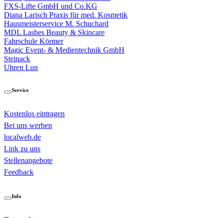
FXS-Lifte GmbH und Co.KG
Diana Larisch Praxis für med. Kosmetik
Hausmeisterservice M. Schuchard
MDL Lashes Beauty & Skincare
Fahrschule Körmer
Magic Event- & Medientechnik GmbH
Steinack
Uhren Lun
Service
Kostenlos eintragen
Bei uns werben
localweb.de
Link zu uns
Stellenangebote
Feedback
Info