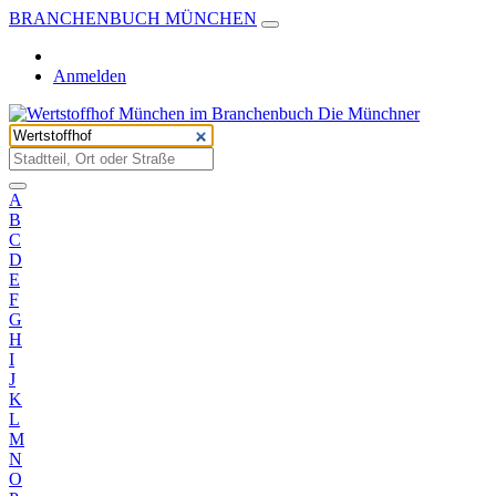
BRANCHENBUCH MÜNCHEN
Anmelden
A
B
C
D
E
F
G
H
I
J
K
L
M
N
O