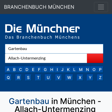
BRANCHENBUCH MÜNCHEN
A
B
C
D
E
F
G
H
I
J
K
L
M
N
O
P
Q
R
S
T
U
V
W
X
Y
Z
Gartenbau
in München -
Allach-Untermenzing