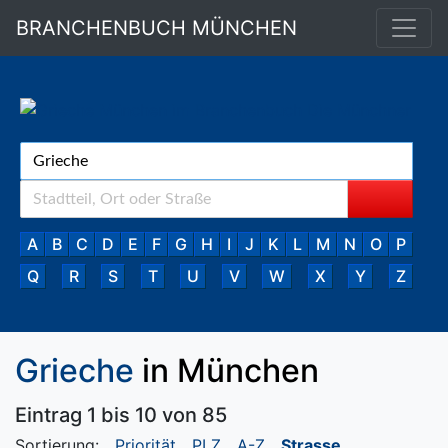
BRANCHENBUCH MÜNCHEN
A
B
C
D
E
F
G
H
I
J
K
L
M
N
O
P
Q
R
S
T
U
V
W
X
Y
Z
Grieche
in München
Eintrag 1 bis 10 von 85
Sortierung:
Priorität
PLZ
A-Z
Strasse