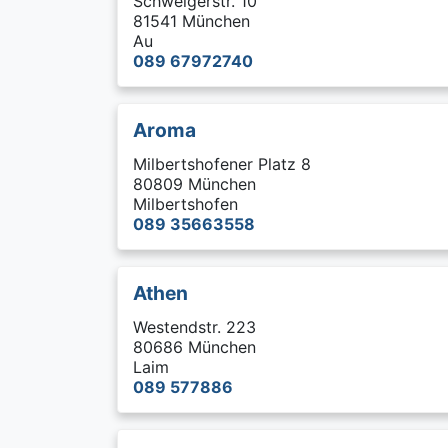
Schweigerstr. 10
81541 München
Au
089 67972740
Aroma
Milbertshofener Platz 8
80809 München
Milbertshofen
089 35663558
Athen
Westendstr. 223
80686 München
Laim
089 577886