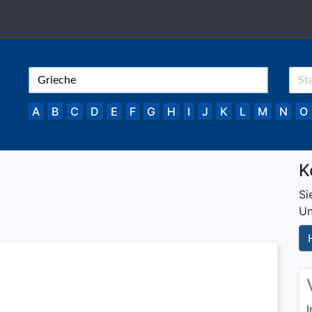
A
B
C
D
E
F
G
H
I
J
K
L
M
N
O
K
Si
Un
I