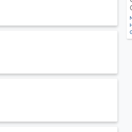
N
H
G