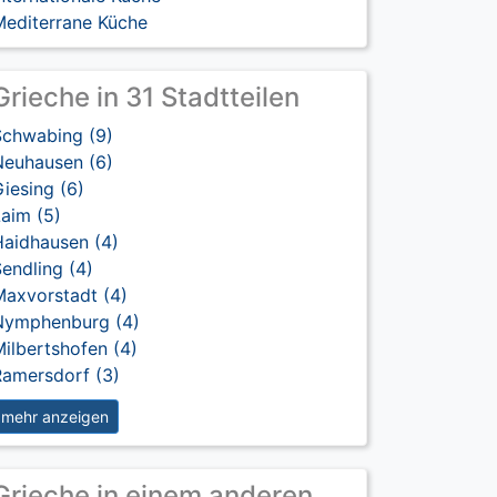
Mediterrane Küche
Grieche in 31 Stadtteilen
Schwabing (9)
Neuhausen (6)
iesing (6)
aim (5)
Haidhausen (4)
endling (4)
Maxvorstadt (4)
Nymphenburg (4)
ilbertshofen (4)
Ramersdorf (3)
mehr anzeigen
Grieche in einem anderen