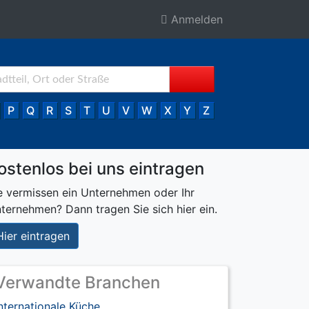
Anmelden
P
Q
R
S
T
U
V
W
X
Y
Z
ostenlos bei uns eintragen
e vermissen ein Unternehmen oder Ihr
ternehmen? Dann tragen Sie sich hier ein.
Hier eintragen
Verwandte Branchen
nternationale Küche