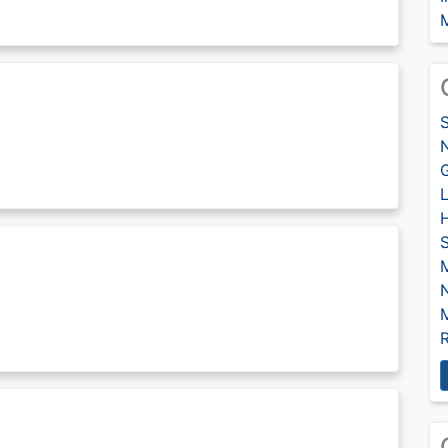
G
L
S
M