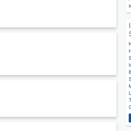
I
I
S
L
T
G