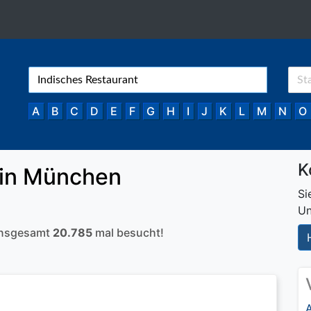
A
B
C
D
E
F
G
H
I
J
K
L
M
N
O
K
in München
Si
Un
 insgesamt
20.785
mal besucht!
A