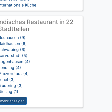
nternationale Küche
Indisches Restaurant in 22
Stadtteilen
Neuhausen (9)
Haidhausen (6)
Schwabing (6)
sarvorstadt (5)
Bogenhausen (4)
endling (4)
Maxvorstadt (4)
ehel (3)
rudering (3)
iesing (1)
mehr anzeigen