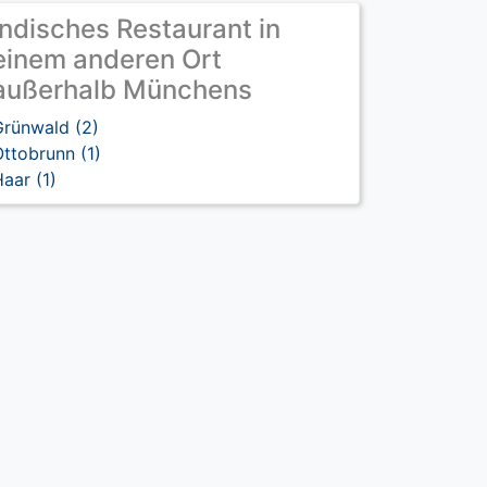
Indisches Restaurant in
einem anderen Ort
außerhalb Münchens
Grünwald (2)
ttobrunn (1)
aar (1)