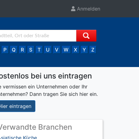
Anmelden
P
Q
R
S
T
U
V
W
X
Y
Z
ostenlos bei uns eintragen
e vermissen ein Unternehmen oder Ihr
ternehmen? Dann tragen Sie sich hier ein.
Hier eintragen
Verwandte Branchen
siatische Küche