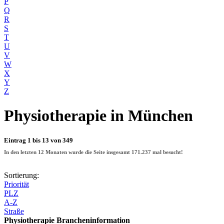
P
Q
R
S
T
U
V
W
X
Y
Z
Physiotherapie
in München
Eintrag 1 bis 13 von 349
In den letzten 12 Monaten wurde die Seite insgesamt
171.237
mal besucht!
Sortierung:
Priorität
PLZ
A-Z
Straße
Physiotherapie Brancheninformation