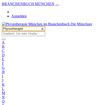
BRANCHENBUCH MÜNCHEN
Anmelden
A
B
C
D
E
F
G
H
I
J
K
L
M
N
O