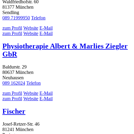
Waldfriedhofstr. 60
81377 München
Sendling
089 71999950
Telefon
zum Profil
Website
E-Mail
zum Profil
Website
E-Mail
Physiotherapie Albert & Marlies Ziegler
GbR
Baldurstr. 29
80637 München
Neuhausen
089 162024
Telefon
zum Profil
Website
E-Mail
zum Profil
Website
E-Mail
Fischer
Josef-Retzer-Str. 46
81241 München