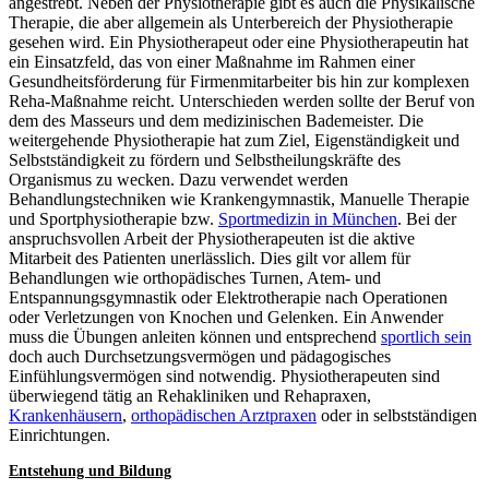
angestrebt. Neben der Physiotherapie gibt es auch die Physikalische
Therapie, die aber allgemein als Unterbereich der Physiotherapie
gesehen wird. Ein Physiotherapeut oder eine Physiotherapeutin hat
ein Einsatzfeld, das von einer Maßnahme im Rahmen einer
Gesundheitsförderung für Firmenmitarbeiter bis hin zur komplexen
Reha-Maßnahme reicht. Unterschieden werden sollte der Beruf von
dem des Masseurs und dem medizinischen Bademeister. Die
weitergehende Physiotherapie hat zum Ziel, Eigenständigkeit und
Selbstständigkeit zu fördern und Selbstheilungskräfte des
Organismus zu wecken. Dazu verwendet werden
Behandlungstechniken wie Krankengymnastik, Manuelle Therapie
und Sportphysiotherapie bzw.
Sportmedizin in München
. Bei der
anspruchsvollen Arbeit der Physiotherapeuten ist die aktive
Mitarbeit des Patienten unerlässlich. Dies gilt vor allem für
Behandlungen wie orthopädisches Turnen, Atem- und
Entspannungsgymnastik oder Elektrotherapie nach Operationen
oder Verletzungen von Knochen und Gelenken. Ein Anwender
muss die Übungen anleiten können und entsprechend
sportlich sein
doch auch Durchsetzungsvermögen und pädagogisches
Einfühlungsvermögen sind notwendig. Physiotherapeuten sind
überwiegend tätig an Rehakliniken und Rehapraxen,
Krankenhäusern
,
orthopädischen Arztpraxen
oder in selbstständigen
Einrichtungen.
Entstehung und Bildung