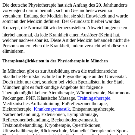
Die deutsche Physiotherapie hat sich Anfang des 20. Jahrhunderts
vorwiegend darum bemüht, sich im Gesundheitswesen zu
verankern. Entlang der Medizin hat sie sich Entwickelt und wurde
somit an der Medizin definiert. Der Grundsatz hierbei war das
Konzept, die Normalität wiederherzustellen. Abweichungen seien
hierbei anormal, da jede Krankheit einen Auslöser (Keim) hat,
welcher nachweisbar ist. Diese Art der Medizin behandelt nicht die
Person sondern eben die Krankheit, indem versucht wird diese zu
eliminieren.
Therapiemöglichkeiten in der Physiotherapie in München
In München gibt es zur Ausbildung etwa die traditionsreiche
Staatliche Berufsfachschule für Physiotherapie an der Universität.
Doch nicht nur dort, sondern bei vielen Spezialisten in der Stadt
München gibt es fachkundige Angebote für folgende
Therapiemöglichkeiten: Atemtherapie, Wärmetherapie, Naturmoor-
Packungen, PNF, Klassische Massage,
Trainingstherapie
,
Medizinisches Aufbautraining, Fußreflexzonentherapie,
Elektrotherapie,
Krankengymnastik
, Entspannungstherapie,
Narbenbehandlung, Extensionen, Lymphdrainage,
Reflexzonenbehandlung, Beckenbodengymnastik,
Traktionsbehandlung, Kryotherapie, Querfriktionen,
Ultraschalltherapie, Rückenschule, Manuelle Therapie oder Sport-