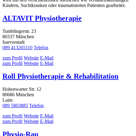
Kindern, Suchtkranken oder traumatisierten Patienten gearbeitet.
ALTAVIT Physiotherapie
Tumblingerstr. 23
80337 München
Isarvorstadt
089 413265110
Telefon
zum Profil
Website
E-Mail
zum Profil
Website
E-Mail
Roll Physiotherapie & Rehabilitation
Hohenwarter Str. 12
80686 München
Laim
089 5803885
Telefon
zum Profil
Website
E-Mail
zum Profil
Website
E-Mail
Physio-Rau