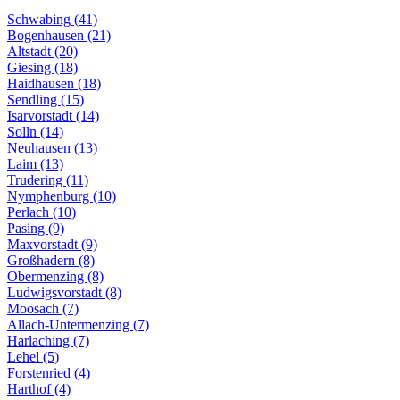
Schwabing (41)
Bogenhausen (21)
Altstadt (20)
Giesing (18)
Haidhausen (18)
Sendling (15)
Isarvorstadt (14)
Solln (14)
Neuhausen (13)
Laim (13)
Trudering (11)
Nymphenburg (10)
Perlach (10)
Pasing (9)
Maxvorstadt (9)
Großhadern (8)
Obermenzing (8)
Ludwigsvorstadt (8)
Moosach (7)
Allach-Untermenzing (7)
Harlaching (7)
Lehel (5)
Forstenried (4)
Harthof (4)