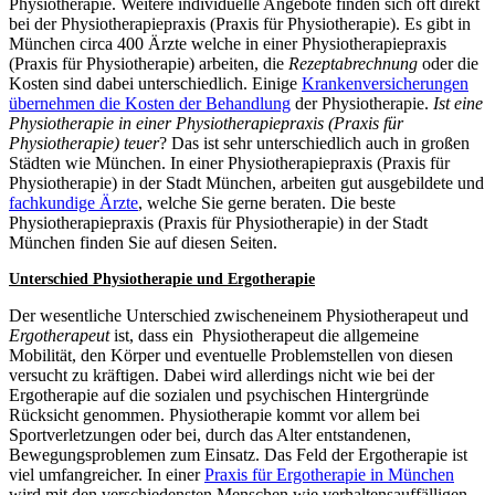
Physiotherapie. Weitere individuelle Angebote finden sich oft direkt
bei der Physiotherapiepraxis (Praxis für Physiotherapie). Es gibt in
München circa 400 Ärzte welche in einer Physiotherapiepraxis
(Praxis für Physiotherapie) arbeiten, die
Rezeptabrechnung
oder die
Kosten sind dabei unterschiedlich. Einige
Krankenversicherungen
übernehmen die Kosten der Behandlung
der Physiotherapie.
Ist eine
Physiotherapie in einer Physiotherapiepraxis (Praxis für
Physiotherapie) teuer
? Das ist sehr unterschiedlich auch in großen
Städten wie München. In einer Physiotherapiepraxis (Praxis für
Physiotherapie) in der Stadt München, arbeiten gut ausgebildete und
fachkundige Ärzte
, welche Sie gerne beraten. Die beste
Physiotherapiepraxis (Praxis für Physiotherapie) in der Stadt
München finden Sie auf diesen Seiten.
Unterschied Physiotherapie und Ergotherapie
Der wesentliche Unterschied zwischeneinem Physiotherapeut und
Ergotherapeut
ist, dass ein Physiotherapeut die allgemeine
Mobilität, den Körper und eventuelle Problemstellen von diesen
versucht zu kräftigen. Dabei wird allerdings nicht wie bei der
Ergotherapie auf die sozialen und psychischen Hintergründe
Rücksicht genommen. Physiotherapie kommt vor allem bei
Sportverletzungen oder bei, durch das Alter entstandenen,
Bewegungsproblemen zum Einsatz. Das Feld der Ergotherapie ist
viel umfangreicher. In einer
Praxis für Ergotherapie in München
wird mit den verschiedensten Menschen wie verhaltensauffälligen