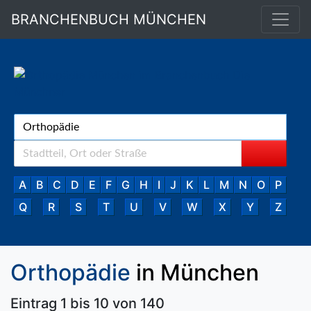
BRANCHENBUCH MÜNCHEN
A
B
C
D
E
F
G
H
I
J
K
L
M
N
O
P
Q
R
S
T
U
V
W
X
Y
Z
Orthopädie
in München
Eintrag 1 bis 10 von 140