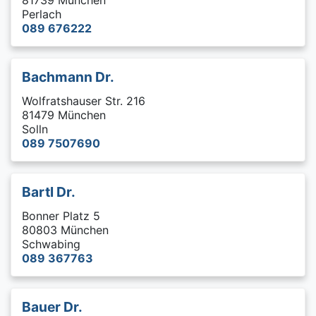
Perlach
089 676222
Bachmann Dr.
Wolfratshauser Str. 216
81479 München
Solln
089 7507690
Bartl Dr.
Bonner Platz 5
80803 München
Schwabing
089 367763
Bauer Dr.