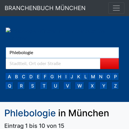
BRANCHENBUCH MÜNCHEN
A
B
C
D
E
F
G
H
I
J
K
L
M
N
O
P
Q
R
S
T
U
V
W
X
Y
Z
Phlebologie
in München
Eintrag 1 bis 10 von 15