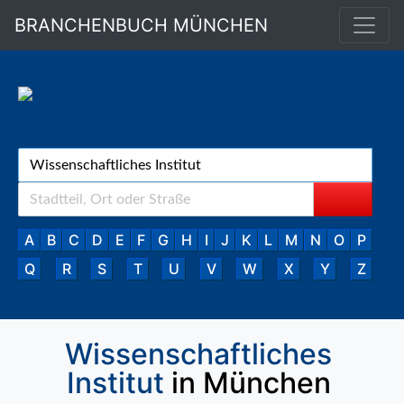
BRANCHENBUCH MÜNCHEN
A
B
C
D
E
F
G
H
I
J
K
L
M
N
O
P
Q
R
S
T
U
V
W
X
Y
Z
Wissenschaftliches
Institut
in München