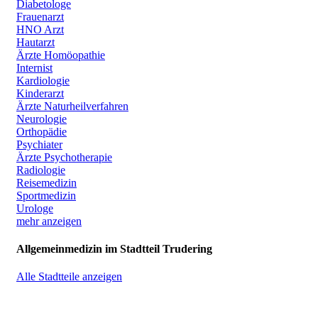
Diabetologe
Frauenarzt
HNO Arzt
Hautarzt
Ärzte Homöopathie
Internist
Kardiologie
Kinderarzt
Ärzte Naturheilverfahren
Neurologie
Orthopädie
Psychiater
Ärzte Psychotherapie
Radiologie
Reisemedizin
Sportmedizin
Urologe
mehr anzeigen
Allgemeinmedizin im Stadtteil Trudering
Alle Stadtteile anzeigen