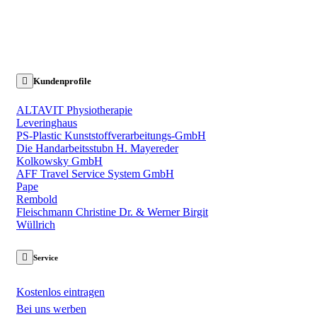
Kundenprofile
ALTAVIT Physiotherapie
Leveringhaus
PS-Plastic Kunststoffverarbeitungs-GmbH
Die Handarbeitsstubn H. Mayereder
Kolkowsky GmbH
AFF Travel Service System GmbH
Pape
Rembold
Fleischmann Christine Dr. & Werner Birgit
Wüllrich
Service
Kostenlos eintragen
Bei uns werben