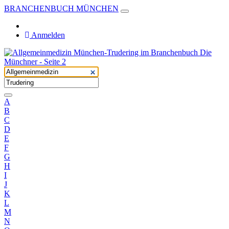
BRANCHENBUCH MÜNCHEN
Anmelden
A
B
C
D
E
F
G
H
I
J
K
L
M
N