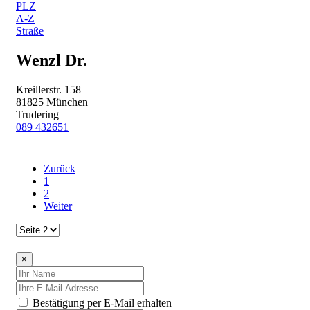
PLZ
A-Z
Straße
Wenzl Dr.
Kreillerstr. 158
81825 München
Trudering
089 432651
Zurück
1
2
Weiter
×
Bestätigung per E-Mail erhalten