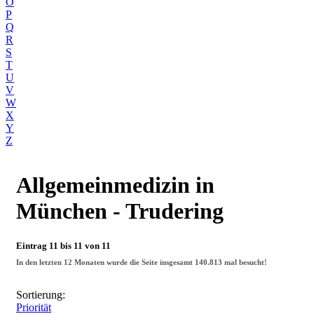
O
P
Q
R
S
T
U
V
W
X
Y
Z
Allgemeinmedizin
in
München - Trudering
Eintrag 11 bis 11 von 11
In den letzten 12 Monaten wurde die Seite insgesamt
140.813
mal besucht!
Sortierung:
Priorität