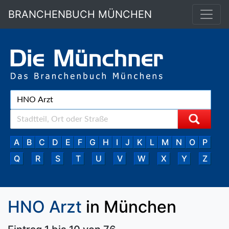
BRANCHENBUCH MÜNCHEN
A
B
C
D
E
F
G
H
I
J
K
L
M
N
O
P
Q
R
S
T
U
V
W
X
Y
Z
HNO Arzt
in München