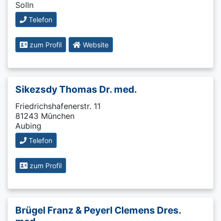
Solln
Telefon
zum Profil
Website
Sikezsdy Thomas Dr. med.
Friedrichshafenerstr. 11
81243 München
Aubing
Telefon
zum Profil
Brügel Franz & Peyerl Clemens Dres.