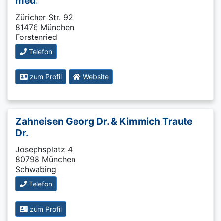
med.
Züricher Str. 92
81476 München
Forstenried
Telefon
zum Profil
Website
Zahneisen Georg Dr. & Kimmich Traute
Dr.
Josephsplatz 4
80798 München
Schwabing
Telefon
zum Profil