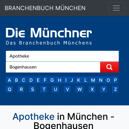
BRANCHENBUCH MÜNCHEN
A
B
C
D
E
F
G
H
I
J
K
L
M
N
O
P
Q
R
S
T
U
V
W
X
Y
Z
Apotheke
in München -
Bogenhausen