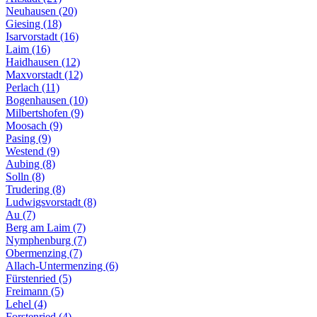
Neuhausen (20)
Giesing (18)
Isarvorstadt (16)
Laim (16)
Haidhausen (12)
Maxvorstadt (12)
Perlach (11)
Bogenhausen (10)
Milbertshofen (9)
Moosach (9)
Pasing (9)
Westend (9)
Aubing (8)
Solln (8)
Trudering (8)
Ludwigsvorstadt (8)
Au (7)
Berg am Laim (7)
Nymphenburg (7)
Obermenzing (7)
Allach-Untermenzing (6)
Fürstenried (5)
Freimann (5)
Lehel (4)
Forstenried (4)