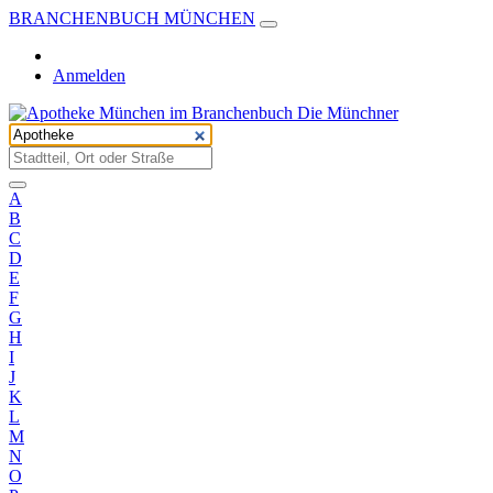
BRANCHENBUCH MÜNCHEN
Anmelden
A
B
C
D
E
F
G
H
I
J
K
L
M
N
O