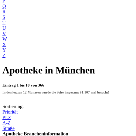
P
Q
R
S
T
U
V
W
X
Y
Z
Apotheke
in München
Eintrag 1 bis 10 von 366
In den letzten 12 Monaten wurde die Seite insgesamt
91.107
mal besucht!
Sortierung:
Priorität
PLZ
A-Z
Straße
Apotheke Brancheninformation