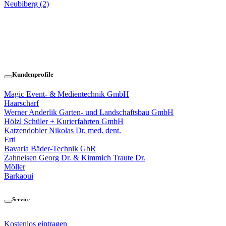
Neubiberg (2)
Kundenprofile
Magic Event- & Medientechnik GmbH
Haarscharf
Werner Anderlik Garten- und Landschaftsbau GmbH
Hölzl Schüler + Kurierfahrten GmbH
Katzendobler Nikolas Dr. med. dent.
Ertl
Bavaria Bäder-Technik GbR
Zahneisen Georg Dr. & Kimmich Traute Dr.
Möller
Barkaoui
Service
Kostenlos eintragen