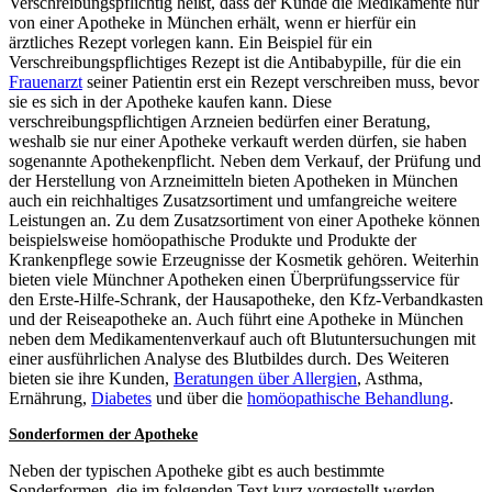
Verschreibungspflichtig heißt, dass der Kunde die Medikamente nur
von einer Apotheke in München erhält, wenn er hierfür ein
ärztliches Rezept vorlegen kann. Ein Beispiel für ein
Verschreibungspflichtiges Rezept ist die Antibabypille, für die ein
Frauenarzt
seiner Patientin erst ein Rezept verschreiben muss, bevor
sie es sich in der Apotheke kaufen kann. Diese
verschreibungspflichtigen Arzneien bedürfen einer Beratung,
weshalb sie nur einer Apotheke verkauft werden dürfen, sie haben
sogenannte Apothekenpflicht. Neben dem Verkauf, der Prüfung und
der Herstellung von Arzneimitteln bieten Apotheken in München
auch ein reichhaltiges Zusatzsortiment und umfangreiche weitere
Leistungen an. Zu dem Zusatzsortiment von einer Apotheke können
beispielsweise homöopathische Produkte und Produkte der
Krankenpflege sowie Erzeugnisse der Kosmetik gehören. Weiterhin
bieten viele Münchner Apotheken einen Überprüfungsservice für
den Erste-Hilfe-Schrank, der Hausapotheke, den Kfz-Verbandkasten
und der Reiseapotheke an. Auch führt eine Apotheke in München
neben dem Medikamentenverkauf auch oft Blutuntersuchungen mit
einer ausführlichen Analyse des Blutbildes durch. Des Weiteren
bieten sie ihre Kunden,
Beratungen über Allergien
, Asthma,
Ernährung,
Diabetes
und über die
homöopathische Behandlung
.
Sonderformen der Apotheke
Neben der typischen Apotheke gibt es auch bestimmte
Sonderformen, die im folgenden Text kurz vorgestellt werden