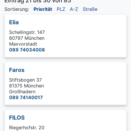
Eintrag 21 bis 30 von 85
Sortierung:
Priorität
PLZ
A-Z
Straße
Elia
Schellingstr. 147
80797 München
Maxvorstadt
089 74034008
Faros
Stiftsbogen 37
81375 München
Großhadern
089 74140017
FILOS
Riegerhofstr. 20