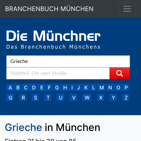
BRANCHENBUCH MÜNCHEN
A
B
C
D
E
F
G
H
I
J
K
L
M
N
O
P
Q
R
S
T
U
V
W
X
Y
Z
Grieche
in München