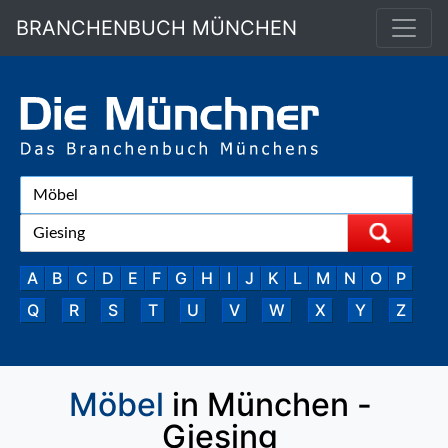
BRANCHENBUCH MÜNCHEN
A
B
C
D
E
F
G
H
I
J
K
L
M
N
O
P
Q
R
S
T
U
V
W
X
Y
Z
Möbel
in München -
Giesing