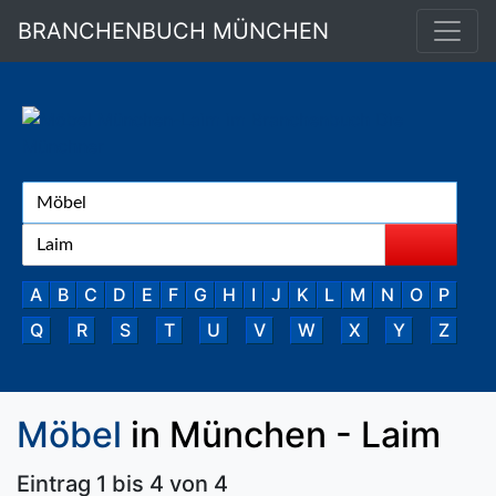
BRANCHENBUCH MÜNCHEN
A
B
C
D
E
F
G
H
I
J
K
L
M
N
O
P
Q
R
S
T
U
V
W
X
Y
Z
Möbel
in München - Laim
Eintrag 1 bis 4 von 4