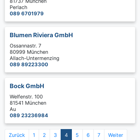
81737 München
Perlach
089 6701979
Blumen Riviera GmbH
Ossannastr. 7
80999 München
Allach-Untermenzing
089 89223300
Bock GmbH
Welfenstr. 100
81541 München
Au
089 23236984
Zurück
1
2
3
4
5
6
7
Weiter