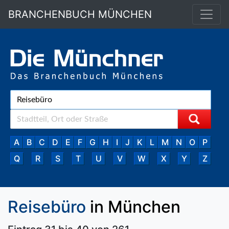
BRANCHENBUCH MÜNCHEN
A
B
C
D
E
F
G
H
I
J
K
L
M
N
O
P
Q
R
S
T
U
V
W
X
Y
Z
Reisebüro
in München