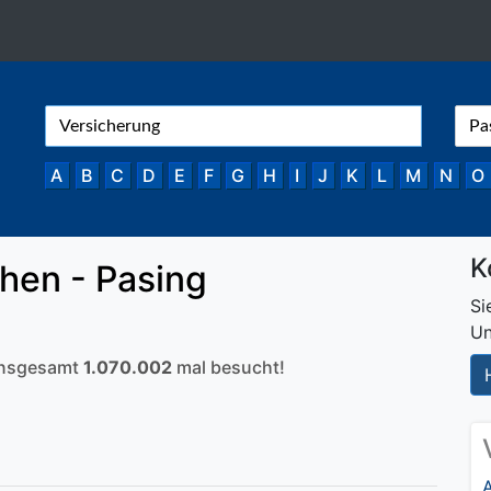
A
B
C
D
E
F
G
H
I
J
K
L
M
N
O
K
hen - Pasing
Si
Un
 insgesamt
1.070.002
mal besucht!
A