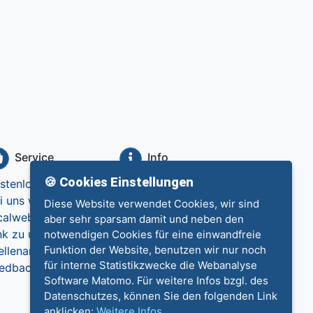
Service
Info
🍪 Cookies Einstellungen
stenlos eintragen
Datenschutz
i uns werben
Impressum
Diese Website verwendet Cookies, wir sind
calweb.de
Kontakt
aber sehr sparsam damit und neben den
nk zu uns
notwendigen Cookies für eine einwandfreie
Funktion der Website, benutzen wir nur noch
ellenangebote
für interne Statistikzwecke die Webanalyse
edback
Software Matomo. Für weitere Infos bzgl. des
Datenschutzes, können Sie den folgenden Link
anklicken:
Weitere Infos