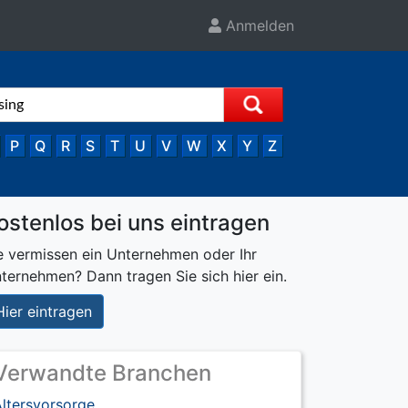
Anmelden
P
Q
R
S
T
U
V
W
X
Y
Z
ostenlos bei uns eintragen
e vermissen ein Unternehmen oder Ihr
ternehmen? Dann tragen Sie sich hier ein.
Hier eintragen
Verwandte Branchen
ltersvorsorge