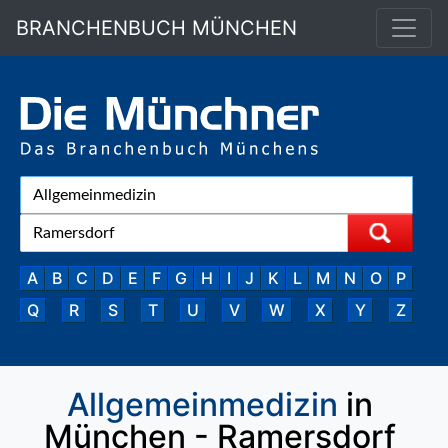
BRANCHENBUCH MÜNCHEN
A
B
C
D
E
F
G
H
I
J
K
L
M
N
O
P
Q
R
S
T
U
V
W
X
Y
Z
Allgemeinmedizin
in
München - Ramersdorf