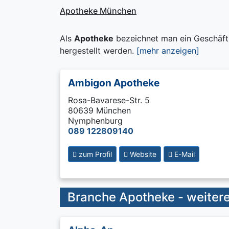
Apotheke München
Als
Apotheke
bezeichnet man ein Geschäft
hergestellt werden.
[mehr anzeigen]
Ambigon Apotheke
Rosa-Bavarese-Str. 5
80639 München
Nymphenburg
089 122809140
zum Profil
Website
E-Mail
Branche Apotheke - weitere