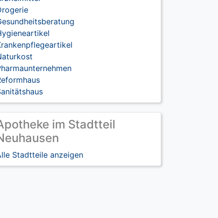
Drogerie
Gesundheitsberatung
ygieneartikel
rankenpflegeartikel
Naturkost
Pharmaunternehmen
Reformhaus
anitätshaus
Apotheke im Stadtteil
Neuhausen
lle Stadtteile anzeigen