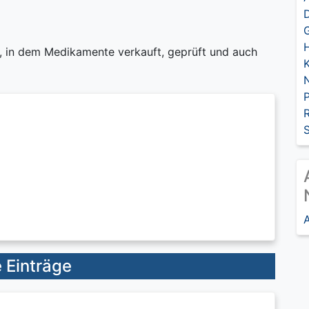
H
, in dem Medikamente verkauft, geprüft und auch
K
S
A
 Einträge