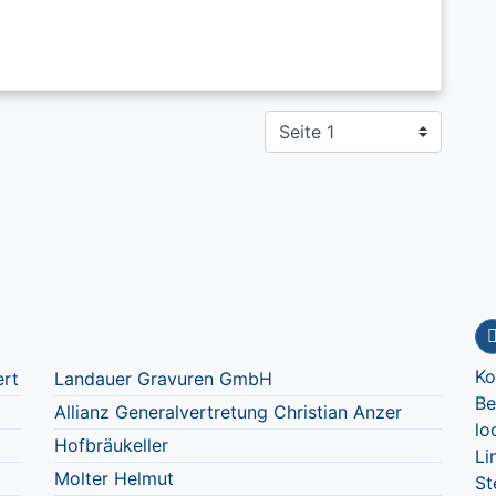
Ko
ert
Landauer Gravuren GmbH
Be
Allianz Generalvertretung Christian Anzer
lo
Hofbräukeller
Li
Molter Helmut
St