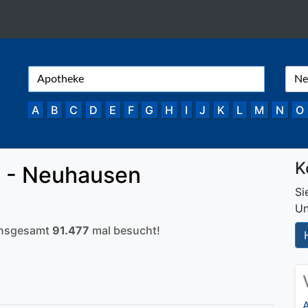
A
B
C
D
E
F
G
H
I
J
K
L
M
N
O
K
 - Neuhausen
Si
Un
 insgesamt
91.477
mal besucht!
A