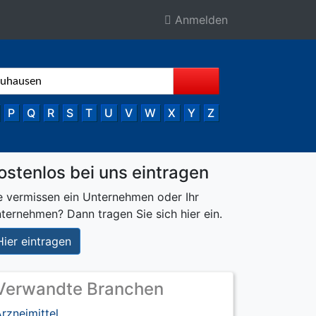
Anmelden
P
Q
R
S
T
U
V
W
X
Y
Z
ostenlos bei uns eintragen
e vermissen ein Unternehmen oder Ihr
ternehmen? Dann tragen Sie sich hier ein.
Hier eintragen
Verwandte Branchen
rzneimittel