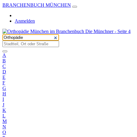
BRANCHENBUCH MÜNCHEN
Anmelden
A
B
C
D
E
F
G
H
I
J
K
L
M
N
O