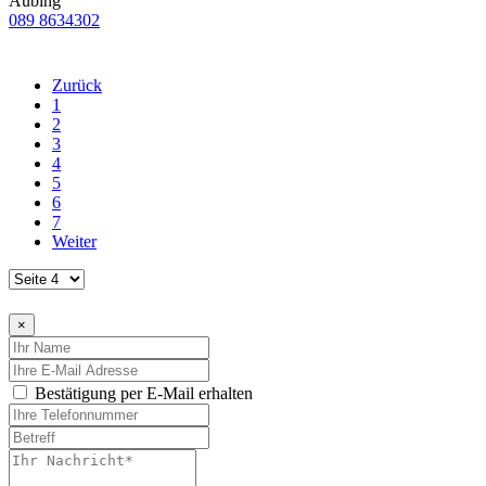
Aubing
089 8634302
Zurück
1
2
3
4
5
6
7
Weiter
×
Bestätigung per E-Mail erhalten