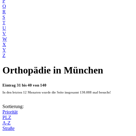
P
Q
R
S
T
U
V
W
X
Y
Z
Orthopädie
in München
Eintrag 31 bis 40 von 140
In den letzten 12 Monaten wurde die Seite insgesamt
130.088
mal besucht!
Sortierung:
Priorität
PLZ
A-Z
Straße