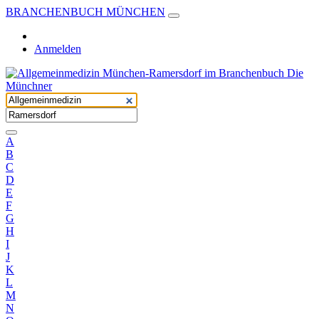
BRANCHENBUCH MÜNCHEN
Anmelden
A
B
C
D
E
F
G
H
I
J
K
L
M
N