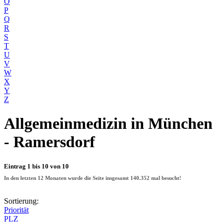
O
P
Q
R
S
T
U
V
W
X
Y
Z
Allgemeinmedizin
in München
- Ramersdorf
Eintrag 1 bis 10 von 10
In den letzten 12 Monaten wurde die Seite insgesamt
140.352
mal besucht!
Sortierung:
Priorität
PLZ