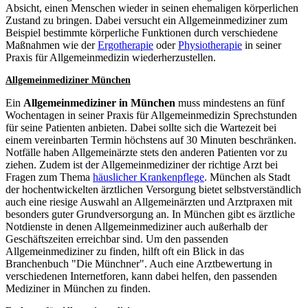
Absicht, einen Menschen wieder in seinen ehemaligen körperlichen
Zustand zu bringen. Dabei versucht ein Allgemeinmediziner zum
Beispiel bestimmte körperliche Funktionen durch verschiedene
Maßnahmen wie der
Ergotherapie
oder
Physiotherapie
in seiner
Praxis für Allgemeinmedizin wiederherzustellen.
Allgemeinmediziner München
Ein
Allgemeinmediziner in München
muss mindestens an fünf
Wochentagen in seiner Praxis für Allgemeinmedizin Sprechstunden
für seine Patienten anbieten. Dabei sollte sich die Wartezeit bei
einem vereinbarten Termin höchstens auf 30 Minuten beschränken.
Notfälle haben Allgemeinärzte stets den anderen Patienten vor zu
ziehen. Zudem ist der Allgemeinmediziner der richtige Arzt bei
Fragen zum Thema
häuslicher Krankenpflege
. München als Stadt
der hochentwickelten ärztlichen Versorgung bietet selbstverständlich
auch eine riesige Auswahl an Allgemeinärzten und Arztpraxen mit
besonders guter Grundversorgung an.
In München gibt es ärztliche
Notdienste
in denen Allgemeinmediziner auch außerhalb der
Geschäftszeiten erreichbar sind. Um den passenden
Allgemeinmediziner zu finden, hilft oft ein Blick in das
Branchenbuch "Die Münchner". Auch eine Arztbewertung in
verschiedenen Internetforen, kann dabei helfen, den passenden
Mediziner in München zu finden.