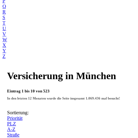
P
Q
R
S
T
U
V
W
X
Y
Z
Versicherung
in München
Eintrag 1 bis 10 von 523
In den letzten 12 Monaten wurde die Seite insgesamt
1.069.436
mal besucht!
Sortierung:
Priorität
PLZ
A-Z
Straße