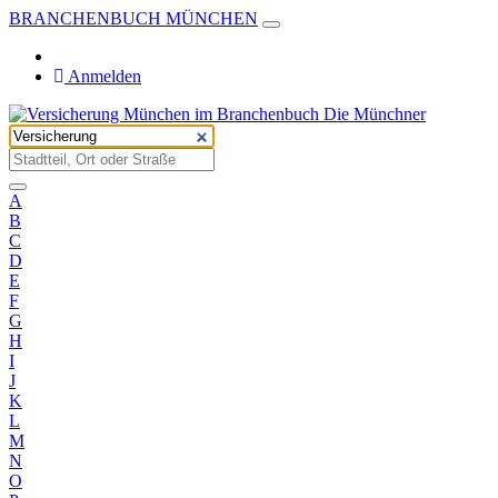
BRANCHENBUCH MÜNCHEN
Anmelden
A
B
C
D
E
F
G
H
I
J
K
L
M
N
O