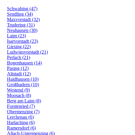
Schwabing (47)
Sendling (34)
Maxvorstadt (32)
Trudering (31)
Neuhausen (30)
Laim (23)
Isarvorstadt (23)
Giesing (22)
Ludwigsvorstadt (21)
Perlach (21)
Bogenhausen (14)
Pasing (12)
Altstadt (12)
Haidhausen (10)
Großhadern (10)
Westend (9)
Moosach (8)
Berg am Laim (8)
Forstenried (7)
Obermenzing (7)
Lerchenau (6)
Harlaching (6)
Ramersdorf (6)
Allach-Untermenzing (6)