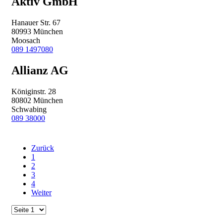
Aktiv GmbH
Hanauer Str. 67
80993 München
Moosach
089 1497080
Allianz AG
Königinstr. 28
80802 München
Schwabing
089 38000
Zurück
1
2
3
4
Weiter