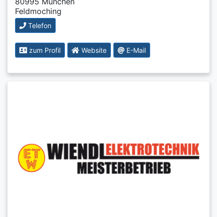
80995 München
Feldmoching
Telefon
zum Profil
Website
E-Mail