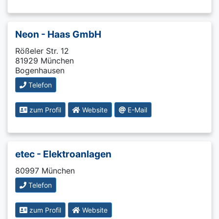
Neon - Haas GmbH
Rößeler Str. 12
81929 München
Bogenhausen
Telefon
zum Profil
Website
E-Mail
etec - Elektroanlagen
80997 München
Telefon
zum Profil
Website