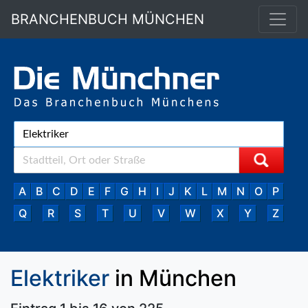
BRANCHENBUCH MÜNCHEN
A
B
C
D
E
F
G
H
I
J
K
L
M
N
O
P
Q
R
S
T
U
V
W
X
Y
Z
Elektriker
in München